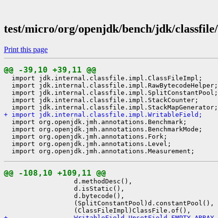
test/micro/org/openjdk/bench/jdk/classfil
Print this page
@@ -39,10 +39,11 @@
  import jdk.internal.classfile.impl.ClassFileImpl;

  import jdk.internal.classfile.impl.RawBytecodeHelper;

  import jdk.internal.classfile.impl.SplitConstantPool;

  import jdk.internal.classfile.impl.StackCounter;

+ import jdk.internal.classfile.impl.WritableField;
  import org.openjdk.jmh.annotations.Benchmark;

  import org.openjdk.jmh.annotations.BenchmarkMode;

  import org.openjdk.jmh.annotations.Fork;

  import org.openjdk.jmh.annotations.Level;

@@ -108,10 +109,11 @@
                  d.methodDesc(),

                  d.isStatic(),

                  d.bytecode(),

                  (SplitConstantPool)d.constantPool(),

+                 WritableField.UnsetField.EMPTY_ARRAY,