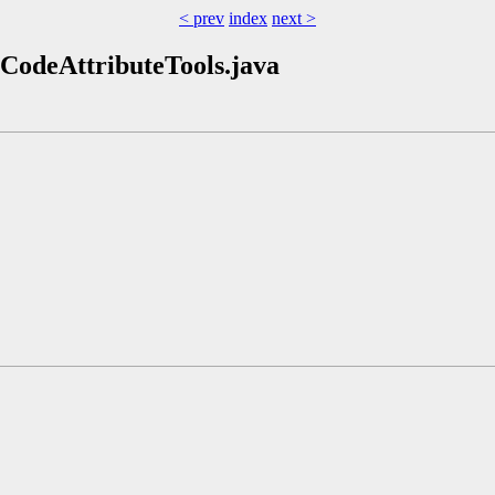
< prev
index
next >
e/CodeAttributeTools.java